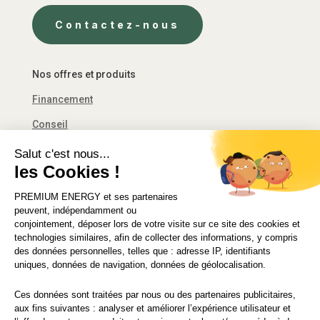
Contactez-nous
Nos offres et produits
Financement
Conseil
Décret tertiaire
Salut c'est nous...
les Cookies !
Financement
PREMIUM ENERGY
et ses partenaires
Solutions d’économie d’énergie
peuvent, indépendamment ou
conjointement, déposer lors de votre visite sur ce site des cookies et
technologies similaires, afin de collecter des informations, y compris
des données personnelles, telles que : adresse IP, identifiants
uniques, données de navigation, données de géolocalisation.
© 2021 PREMIUM ENERGY FRANCE
Ces données sont traitées par nous ou des partenaires publicitaires,
CGU
|
Mentions légales
|
Politique de vie privée
aux fins suivantes : analyser et améliorer l’expérience utilisateur et