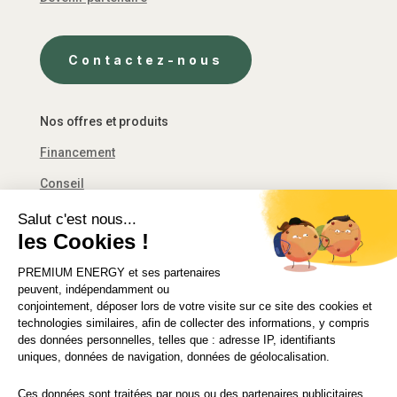
Contactez-nous
Nos offres et produits
Financement
Conseil
Décret tertiaire
Salut c'est nous...
les Cookies !
Financement
PREMIUM ENERGY
et ses partenaires
Solutions d’économie d’énergie
peuvent, indépendamment ou
conjointement, déposer lors de votre visite sur ce site des cookies et
technologies similaires, afin de collecter des informations, y compris
des données personnelles, telles que : adresse IP, identifiants
uniques, données de navigation, données de géolocalisation.
© 2021 PREMIUM ENERGY FRANCE
Ces données sont traitées par nous ou des partenaires publicitaires,