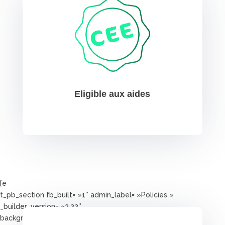
Eligible aux aides
[e
t_pb_section fb_built= »1″ admin_label= »Policies »
_builder_version= »3.22″
background_color= »rgba(255,255,255,0) »