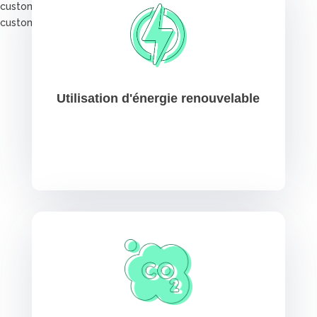
custom_margin= »36px||||| »
custom_padding= »0|0px|58px|0px|false|false »]
Utilisation d'énergie renouvelable