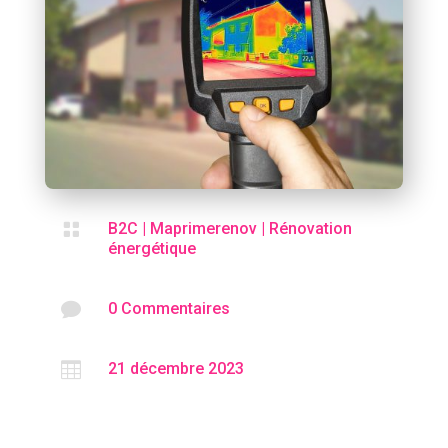

B2C
|
Maprimerenov
|
Rénovation
énergétique

0 Commentaires

21 décembre 2023