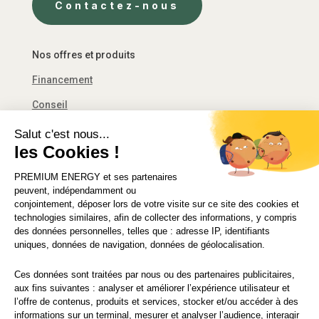
Contactez-nous
Nos offres et produits
Financement
Conseil
Décret tertiaire
Salut c'est nous...
les Cookies !
Financement
PREMIUM ENERGY
et ses partenaires
Solutions d’économie d’énergie
peuvent, indépendamment ou
conjointement, déposer lors de votre visite sur ce site des cookies et
technologies similaires, afin de collecter des informations, y compris
des données personnelles, telles que : adresse IP, identifiants
uniques, données de navigation, données de géolocalisation.
© 2021 PREMIUM ENERGY FRANCE
Ces données sont traitées par nous ou des partenaires publicitaires,
CGU
|
Mentions légales
|
Politique de vie privée
aux fins suivantes : analyser et améliorer l’expérience utilisateur et
l’offre de contenus, produits et services, stocker et/ou accéder à des
informations sur un terminal, mesurer et analyser l’audience, interagir