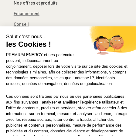
Nos offres et produits
Financement
Conseil
Décret tertiaire
Salut c'est nous...
les Cookies !
Financement
PREMIUM ENERGY
et ses partenaires
Solutions d’économie d’énergie
peuvent, indépendamment ou
conjointement, déposer lors de votre visite sur ce site des cookies et
technologies similaires, afin de collecter des informations, y compris
des données personnelles, telles que : adresse IP, identifiants
uniques, données de navigation, données de géolocalisation.
© 2021 PREMIUM ENERGY FRANCE
Ces données sont traitées par nous ou des partenaires publicitaires,
CGU
|
Mentions légales
|
Politique de vie privée
aux fins suivantes : analyser et améliorer l’expérience utilisateur et
l’offre de contenus, produits et services, stocker et/ou accéder à des
informations sur un terminal, mesurer et analyser l’audience, interagir
avec les réseaux sociaux, lutter contre la fraude, afficher des
publicités et contenus personnalisés, mesure de performance des
publicités et du contenu, données d'audience et développement de