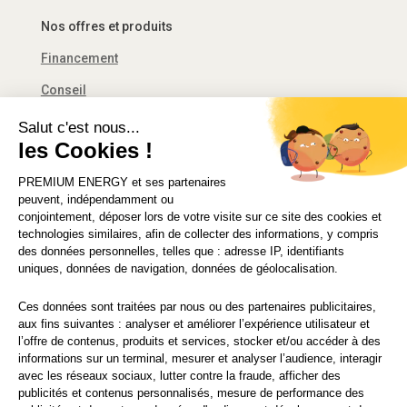
Nos offres et produits
Financement
Conseil
Décret tertiaire
Salut c'est nous...
les Cookies !
Financement
PREMIUM ENERGY
et ses partenaires
Solutions d’économie d’énergie
peuvent, indépendamment ou
conjointement, déposer lors de votre visite sur ce site des cookies et
technologies similaires, afin de collecter des informations, y compris
des données personnelles, telles que : adresse IP, identifiants
uniques, données de navigation, données de géolocalisation.
© 2021 PREMIUM ENERGY FRANCE
Ces données sont traitées par nous ou des partenaires publicitaires,
CGU
|
Mentions légales
|
Politique de vie privée
aux fins suivantes : analyser et améliorer l’expérience utilisateur et
l’offre de contenus, produits et services, stocker et/ou accéder à des
informations sur un terminal, mesurer et analyser l’audience, interagir
avec les réseaux sociaux, lutter contre la fraude, afficher des
publicités et contenus personnalisés, mesure de performance des