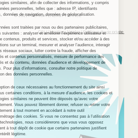
technologies similaires, afin de collecter des informations, y compris
des données personnelles, telles que : adresse IP, identifiants
uniques, données de navigation, données de géolocalisation.
© 2021 PREMIUM ENERGY FRANCE
Ces données sont traitées par nous ou des partenaires publicitaires,
CGU
|
Mentions légales
|
Politique de vie privée
aux fins suivantes : analyser et améliorer l’expérience utilisateur et
l’offre de contenus, produits et services, stocker et/ou accéder à des
informations sur un terminal, mesurer et analyser l’audience, interagir
avec les réseaux sociaux, lutter contre la fraude, afficher des
publicités et contenus personnalisés, mesure de performance des
publicités et du contenu, données d'audience et développement de
produits. Pour plus d’informations, consulter notre
politique de
protection
des données personnelles.
A l’exception de ceux nécessaires au fonctionnement du site ainsi
que, sous certaines conditions, à la mesure d’audience, les cookies et
technologies similaires ne peuvent être déposés qu’avec votre
consentement. Vous pouvez librement donner, refuser ou retirer votre
consentement à tout moment en accédant à notre outil
de paramétrage des cookies. Si vous ne consentez pas à l’utilisation
de ces technologies, nous considérerons que vous vous opposez
également à tout dépôt de cookie que certains partenaires justifient
par un intérêt légitime.