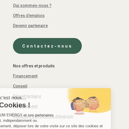
Qui sommes-nous ?
Offres d’emplois
Devenir partenaire
Contactez-nous
Nos offres et produits
Financement
Conseil
Décret tertiaire
Salut c'est nous...
les Cookies !
Financement
PREMIUM ENERGY
et ses partenaires
Solutions d’économie d’énergie
peuvent, indépendamment ou
conjointement, déposer lors de votre visite sur ce site des cookies et