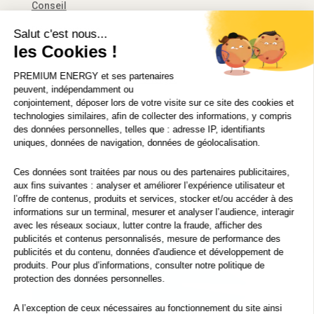
Conseil
Décret tertiaire
Salut c'est nous...
les Cookies !
Financement
PREMIUM ENERGY
et ses partenaires
Solutions d’économie d’énergie
peuvent, indépendamment ou
conjointement, déposer lors de votre visite sur ce site des cookies et
technologies similaires, afin de collecter des informations, y compris
des données personnelles, telles que : adresse IP, identifiants
uniques, données de navigation, données de géolocalisation.
© 2021 PREMIUM ENERGY FRANCE
Ces données sont traitées par nous ou des partenaires publicitaires,
CGU
|
Mentions légales
|
Politique de vie privée
aux fins suivantes : analyser et améliorer l’expérience utilisateur et
l’offre de contenus, produits et services, stocker et/ou accéder à des
informations sur un terminal, mesurer et analyser l’audience, interagir
avec les réseaux sociaux, lutter contre la fraude, afficher des
publicités et contenus personnalisés, mesure de performance des
publicités et du contenu, données d'audience et développement de
produits. Pour plus d’informations, consulter notre
politique de
protection
des données personnelles.
A l’exception de ceux nécessaires au fonctionnement du site ainsi