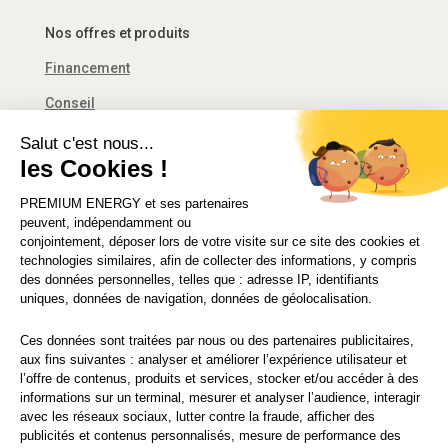
Nos offres et produits
Financement
Conseil
Décret tertiaire
Salut c'est nous...
les Cookies !
Financement
PREMIUM ENERGY
et ses partenaires
Solutions d’économie d’énergie
peuvent, indépendamment ou
conjointement, déposer lors de votre visite sur ce site des cookies et
technologies similaires, afin de collecter des informations, y compris
des données personnelles, telles que : adresse IP, identifiants
uniques, données de navigation, données de géolocalisation.
© 2021 PREMIUM ENERGY FRANCE
Ces données sont traitées par nous ou des partenaires publicitaires,
CGU
|
Mentions légales
|
Politique de vie privée
aux fins suivantes : analyser et améliorer l’expérience utilisateur et
l’offre de contenus, produits et services, stocker et/ou accéder à des
informations sur un terminal, mesurer et analyser l’audience, interagir
avec les réseaux sociaux, lutter contre la fraude, afficher des
publicités et contenus personnalisés, mesure de performance des