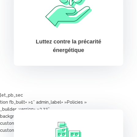
Luttez contre la précarité
énergétique
[et_pb_sec
tion fb_built= »1″ admin_label= »Policies »
_builder_version= »3.22″
background_color= »rgba(255,255,255,0) »
custom_margin= »36px||||| »
custom_padding= »0|0px|58px|0px|false|false »]